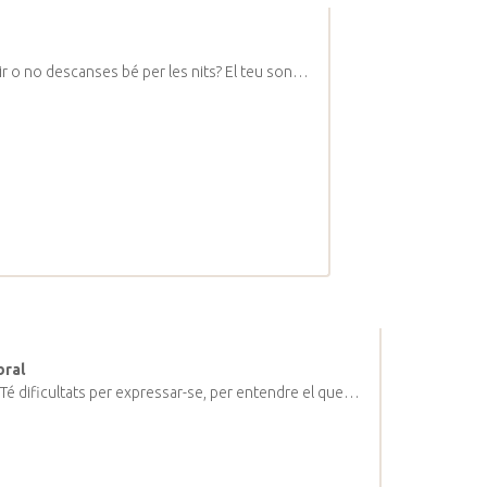
mir o no descanses bé per les nits? El teu son…
bral
t? Té dificultats per expressar-se, per entendre el que…