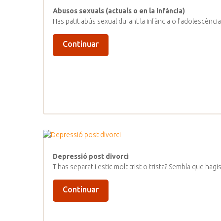
Abusos sexuals (actuals o en la infància)
Has patit abús sexual durant la infància o l'adolescèn
Continuar
Depressió post divorci
T'has separat i estic molt trist o trista? Sembla que h
Continuar