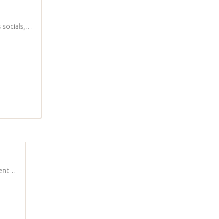
s socials,…
ment…