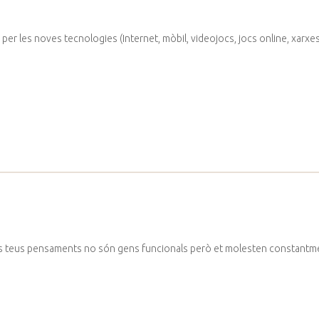
 per les noves tecnologies (Internet, mòbil, videojocs, jocs online, xarxe
ls teus pensaments no són gens funcionals però et molesten constant