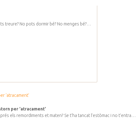
 pots treure? No pots dormir bé? No menges bé?…
nstorn per ‘atracament’
rés els remordiments et maten? Se t’ha tancat l’estòmac i no t’entra…