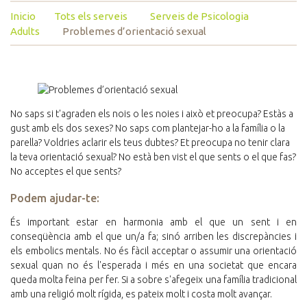
Inicio
Tots els serveis
Serveis de Psicologia
Adults
Problemes d’orientació sexual
No saps si t'agraden els nois o les noies i això et preocupa? Estàs a
gust amb els dos sexes? No saps com plantejar-ho a la família o la
parella? Voldries aclarir els teus dubtes? Et preocupa no tenir clara
la teva orientació sexual? No està ben vist el que sents o el que fas?
No acceptes el que sents?
Podem ajudar-te:
És important estar en harmonia amb el que un sent i en
conseqüència amb el que un/a fa; sinó arriben les discrepàncies i
els embolics mentals. No és fàcil acceptar o assumir una orientació
sexual quan no és l'esperada i més en una societat que encara
queda molta feina per fer. Si a sobre s'afegeix una família tradicional
amb una religió molt rígida, es pateix molt i costa molt avançar.