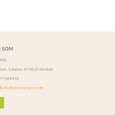
 SOM
PSIS
lom, 4, Baixos 43700, El Vendrell
977 664 610
il
info@centresinapsis.net