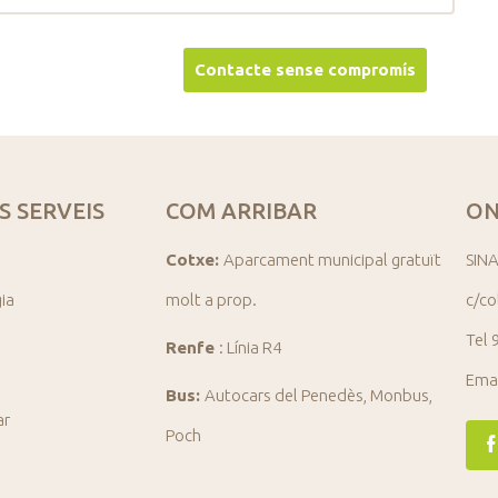
S SERVEIS
COM ARRIBAR
ON
Cotxe:
Aparcament municipal gratuït
SINA
gia
molt a prop.
c/co
Tel 
Renfe
: Línia R4
Ema
Bus:
Autocars del Penedès, Monbus,
ar
Poch