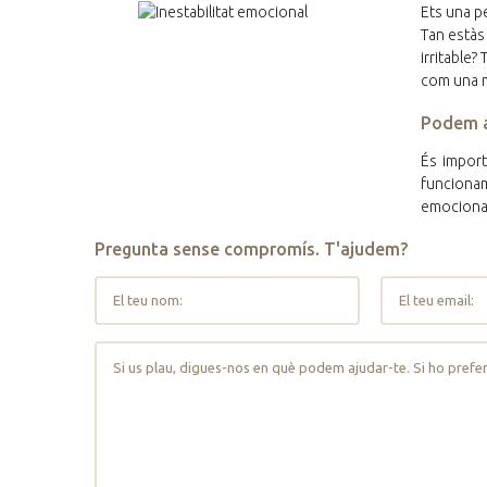
Ets una p
Tan estàs
irritable
com una 
Podem a
És import
funcionam
emocional
Pregunta sense compromís. T'ajudem?