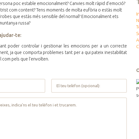
ersona poc estable emocionalment? Canvies molt ràpid d'emoció?
 trist com content? Tens moments de molta eufòria o estàs molt
I
? Trobes que estàs més sensible del normal? Emocionalment ets
N
muntanya russa?
T
S
judar-te:
A
ant poder controlar i gestionar les emocions per a un correcte
C
ent, ja que comporta problemes tant per a qui pateix inestabilitat
 com pels que l'envolten.
P
s