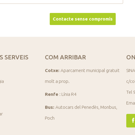
S SERVEIS
COM ARRIBAR
ON
Cotxe:
Aparcament municipal gratuït
SINA
gia
molt a prop.
c/co
Tel 
Renfe
: Línia R4
Ema
Bus:
Autocars del Penedès, Monbus,
ar
Poch