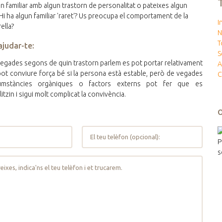
n familiar amb algun trastorn de personalitat o pateixes algun
Hi ha algun familiar 'raret'? Us preocupa el comportament de la
I
ella?
N
T
judar-te:
S
egades segons de quin trastorn parlem es pot portar relativament
A
s pot conviure força bé si la persona està estable, però de vegades
C
umstàncies orgàniques o factors externs pot fer que es
itzin i sigui molt complicat la convivència.
P
s