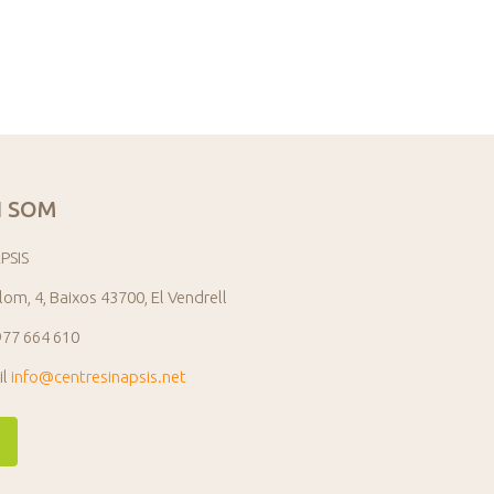
 SOM
PSIS
lom, 4, Baixos 43700, El Vendrell
977 664 610
il
info@centresinapsis.net