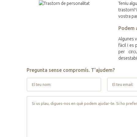
Teniu algu
trastorn? 
vostra par
Podem a
Algunes v
fàcil i e
per circ
desestabil
Pregunta sense compromís. T'ajudem?