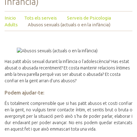
infància)
Inicio
Tots els serveis
Serveis de Psicologia
Adults
Abusos sexuals (actuals o en la infància)
Has patit abús sexual durant la infància o l'adolescència? Has estat
abusat o abusada recentment? Et costa mantenir relacions íntimes
amb la teva parella perquè vas ser abusat o abusada? Et costa
confiar en la gent arran d'uns abusos?
Podem ajudar-te:
És totalment comprensible que si has patit abusos et costi confiar
en la gent, no vulguis tenir contacte íntim, et sentis brut o bruta o
avergonyit per la situació però això s'ha de poder parlar, elaborar i
dur endavant per poder avançar. No ens podem quedar estancats
en aquest fet i que això emmascari tota una vida.