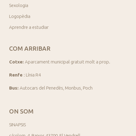
Sexologia
Logopèdia
Aprendre a estudiar
COM ARRIBAR
Cotxe:
Aparcament municipal gratuït molt a prop.
Renfe
: Línia R4
Bus:
Autocars del Penedès, Monbus, Poch
ON SOM
SINAPSIS
c/colom, 4, Baixos 43700, El Vendrell