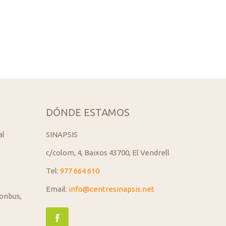
DÓNDE ESTAMOS
al
SINAPSIS
c/colom, 4, Baixos 43700, El Vendrell
Tel:
977 664 610
Email:
info@centresinapsis.net
onbus,