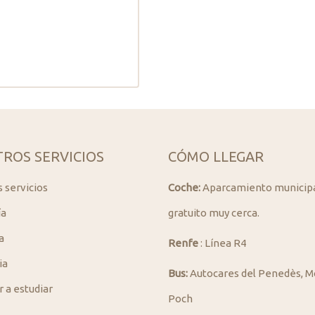
ROS SERVICIOS
CÓMO LLEGAR
s servicios
Coche:
Aparcamiento municip
ía
gratuito muy cerca.
a
Renfe
: Línea R4
ia
Bus:
Autocares del Penedès, M
 a estudiar
Poch