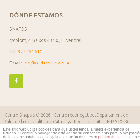
DÓNDE ESTAMOS
SINAPSIS
c/colom, 4, Baixos 43700, El Vendrell
Tel:
977 664 610
Email:
info@centresinapsis.net
Centro Sinapsis
© 2026.- Centre reconegut pel Departament de
Salut de la Generalitat de Catalunya. Registre sanitari: E43570530
Diseño web ROITIC.es
Este sitio web utiliza cookies para que usted tenga la mejor experiencia de
usuario. Si continúa navegando está dando su consentimiento para la aceptació
de las mencionadas cookies y la aceptación de nuestra
política de cookies
, pinc