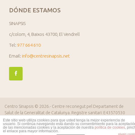
DÓNDE ESTAMOS
SINAPSIS
c/colom, 4, Baixos 43700, El Vendrell
Tel:
977 664 610
Email:
info@centresinapsis.net
Centro Sinapsis
© 2026.- Centre reconegut pel Departament de
Salut de la Generalitat de Catalunya. Registre sanitari: E43570530
Diseño web ROITIC.es
Este sitio web utiliza cookies para que usted tenga la mejor experiencia de
usuario. Si continúa navegando está dando su consentimiento para la aceptació
de las mencionadas cookies y la aceptación de nuestra
política de cookies
, pinc
el enlace para mayor información.
plugin cook