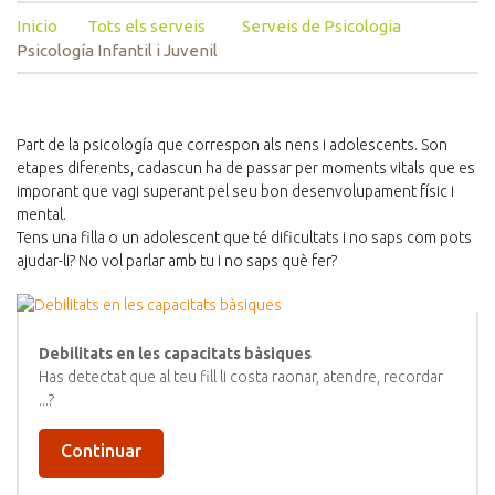
Inicio
Tots els serveis
Serveis de Psicologia
Psicología Infantil i Juvenil
Part de la psicología que correspon als nens i adolescents. Son
etapes diferents, cadascun ha de passar per moments vitals que es
imporant que vagi superant pel seu bon desenvolupament físic i
mental.
Tens una filla o un adolescent que té dificultats i no saps com pots
ajudar-li? No vol parlar amb tu i no saps què fer?
Debilitats en les capacitats bàsiques
Has detectat que al teu fill li costa raonar, atendre, recordar
...?
Continuar