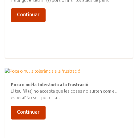
Ha tingut el teu fill (a) pors o fins i tot atacs de pànic?
Continuar
Poca o nul·la tolerància a la frustració
El teu fill (a) no accepta que les coses no surten com ell
espera? No se li pot dir a…
Continuar