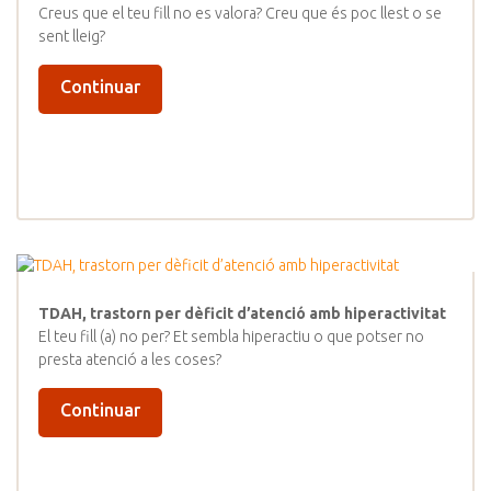
Creus que el teu fill no es valora? Creu que és poc llest o se
sent lleig?
Continuar
TDAH, trastorn per dèficit d’atenció amb hiperactivitat
El teu fill (a) no per? Et sembla hiperactiu o que potser no
presta atenció a les coses?
Continuar