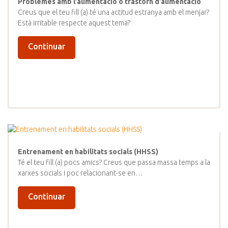
Problemes amb l’alimentació o trastorn d’alimentació
Creus que el teu fill (a) té una actitud estranya amb el menjar?
Està irritable respecte aquest tema?
Continuar
Entrenament en habilitats socials (HHSS)
Té el teu fill (a) pocs amics? Creus que passa massa temps a la
xarxes socials i poc relacionant-se en…
Continuar