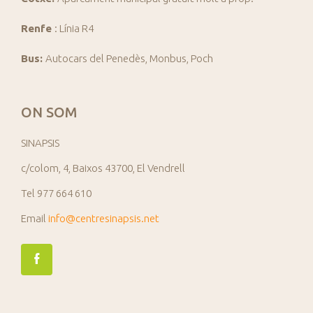
Renfe
: Línia R4
Bus:
Autocars del Penedès, Monbus, Poch
ON SOM
SINAPSIS
c/colom, 4, Baixos 43700, El Vendrell
Tel 977 664 610
Email
info@centresinapsis.net